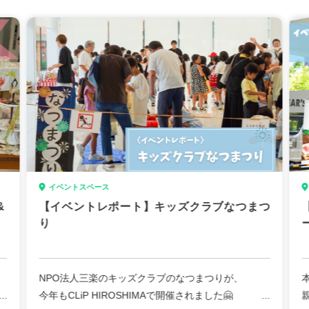
で
【日程】
2026年8月2日（日）10:00〜15:00
【場所】
CLiP HIROSHIMA
【 住所】
広島市中区東千田町1丁目1-18
※会場内に駐車場はございませんので、お近くのコ
イベントスペース
インパーキングをご利用いただくか、公共交通機関
&
【イベントレポート】キッズクラブなつまつ
でお越しください。
り
NPO法人三楽のキッズクラブのなつまつりが、
⇒
今年もCLiP HIROSHIMAで開催されました🤗
i