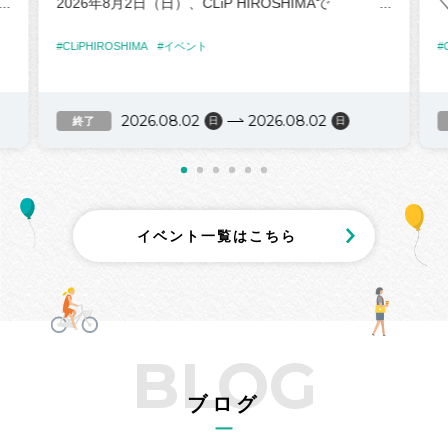
2026年8月2日（日）、CLiP HIROSHIMAで
＼
「第4回ひがしせんだプレーパーク」 を開催します！
#CLiPHIROSHIMA
#イベント
#
親子で遊んで、学んで、つながるイベント！
👨‍👩‍👧‍👦✨
2026.08.02
2026.08.02
終了
日
日
な
避難行動を意識した 防災タイムトライアルや

本物の重機操作体験 🚜 ドローン操作体験 ✈️
す
親子で楽しめる防災ワークショップなど、
遊びながら、自然と防災を学べるコンテンツが盛り
開
だくさん！
イベント一覧はこちら
飲食ブースでは「ぼうさいカフェ」を開催！
🍪 長期保存OKなご飯やお菓子
☕ 入れたてのこだわりコーヒー
などを販売します！
BLOG
付
ブログ
当日は参加無料！
ご家族やお友達とぜひ遊びに来てください😊
