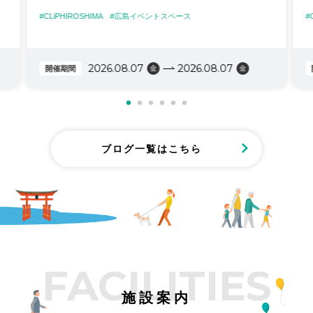
当日は厳しい暑さの中にもかかわらず、多くの子ど
T0
⇒
#CLiPHIROSHIMA
#広島イベントスペース
#
もたちが参加し、会場は大いににぎわいました✨
・
並
スーパーボールすくいやかたぬき、お菓子のひもく
⇒
じなど夏祭り定番の縁日に加え、
ろ
2026.08.07
2026.08.07
開催期間
金
金
イ
ビー玉落としやミニカーリングといった手作りゲー
⇒
ムも用意され、子どもたちは思い思いに楽しんでい
ました♥️
また、広島市内の複数のクラブから集まった子ども
・
たちが、ゲームを楽しんだり一緒に食事をしたりと
⇒
ブログ一覧はこちら
交流を深め、
ん
会場にはたくさんの笑顔があふれていました👦👧
参加された皆さま、ありがとうございました😊
⇒
FACILITIES
よ
施設案内