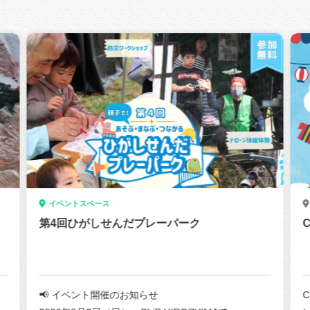
イベントスペース
第4回ひがしせんだプレーパーク
📢 イベント開催のお知らせ
C