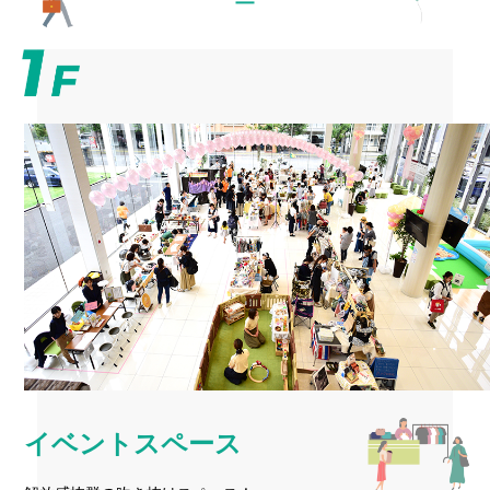
⇒
み
き
■
■
■
イベントスペース
（