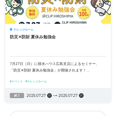
日時 9月20日（土）10:30～12:00（終了時間は前後しま
す）
※15分前開場
場所 CLiP HIROSHIMA / ナレッジルーム
ナレッジルーム
対象 4～8歳くらいのお子さまと保護者さま
防災✕防財 夏休み勉強会
参加費 無料
定員 8組限定（要予約）
主催 広島キッズ・マネー・スクールあいりす校
監修 一般社団法人日本こどもの生き抜く力育成協会
7月27日（日）に積水ハウス広島支店によるセミナー、
「防災✕防財 夏休み勉強会」が開催されます！
#イベント
#ナレッジルーム
キャッシュレス時代と防災社会、親子で学ぶダブルテーマ
講座です。
2025.07.27
2025.07.27
終了
日
日
参加特典には、Quoカード1,000円分を進呈😆
※ひと家族1枚