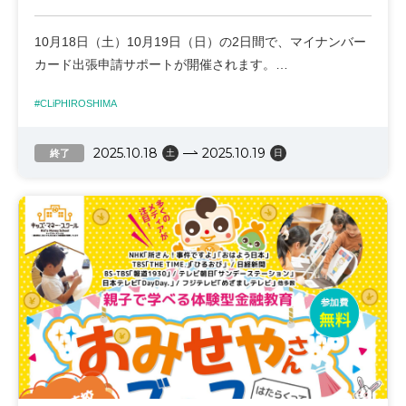
10月18日（土）10月19日（日）の2日間で、マイナンバー
カード出張申請サポートが開催されます。
#CLiPHIROSHIMA
広島市以外にお住まいの方もご利用いただけます。
難しそう、更新についてよくわからないという方も気軽に
2025.10.18
2025.10.19
お越しください。
終了
土
日
ぜひ、この機会に申請出張サポートをご利用ください。
【イベント概要】
日時 10月18日（土）、19日（日） 10:00～17:00
場所 2階ナレッジルーム
お問い合わせ先
広島市マイナンバーカード出張申請窓口
TEL：0120-239-651 全日9:00～17:00