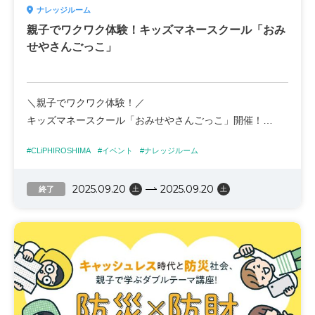
ナレッジルーム
親子でワクワク体験！キッズマネースクール「おみ
せやさんごっこ」
＼親子でワクワク体験！／
キッズマネースクール「おみせやさんごっこ」開催！
#CLiPHIROSHIMA
#イベント
#ナレッジルーム
「いらっしゃいませ～！」
子どもたちが小さな店長さんになって、お客さんに販売す
2025.09.20
2025.09.20
るおみせやさん体験！
終了
土
土
楽しみながら「お金の大切さ」や「働くってどんなこ
と？」を学べる親子参加型イベントです♪
お申込みはこちらから！
https://forms.gle/rJx3Xcstrfz4s2i7A
【イベント概要】