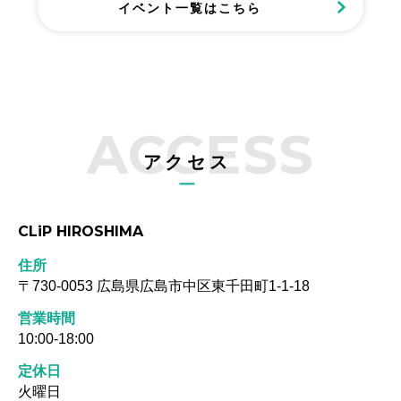
イベント一覧はこちら
お申込みはこちらから
https://forms.cloud.microsoft/r/iCvnMdAAts?origin=lprLink
先着10組限定となっているので、お早めにお申し込みくだ
さい。
ACCESS
ご来場をお待ちしております🌻
アクセス
【イベント概要】
日時 7月27日㈰ 10:30~12:00
場所 CLiP HIROSHIMA / 2Fナレッジルーム
CLiP HIROSHIMA
参加費 無料
住所
主催 積水ハウス広島支店
〒730-0053 広島県広島市中区東千田町1-1-18
営業時間
10:00-18:00
定休日
火曜日