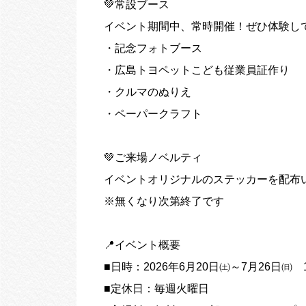
💚常設ブース
イベント期間中、常時開催！ぜひ体験し
・記念フォトブース
・広島トヨペットこども従業員証作り
・クルマのぬりえ
・ペーパークラフト
💚ご来場ノベルティ
イベントオリジナルのステッカーを配布い
※無くなり次第終了です
📍イベント概要
■日時：2026年6月20日㈯～7月26日㈰ 10:
■定休日：毎週火曜日