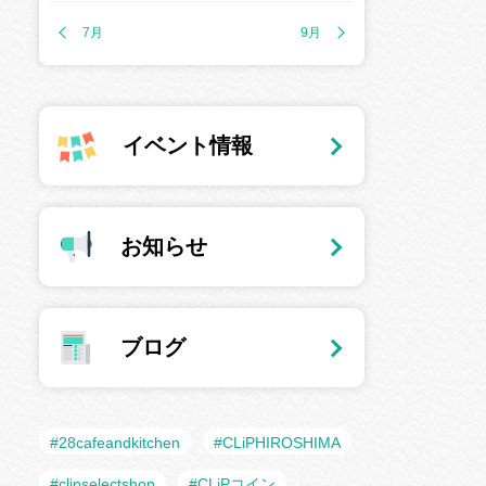
7月
9月
イベント情報
お知らせ
ブログ
#28cafeandkitchen
#CLiPHIROSHIMA
#clipselectshop
#CLiPコイン