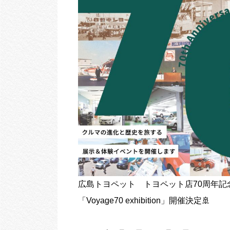
広島トヨペット トヨペット店70周年記
「Voyage70 exhibition」開催決定🚢