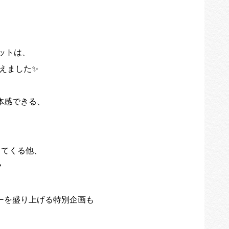
ペットは、
迎えました✨
体感できる、
ってくる他、
️
ーを盛り上げる特別企画も