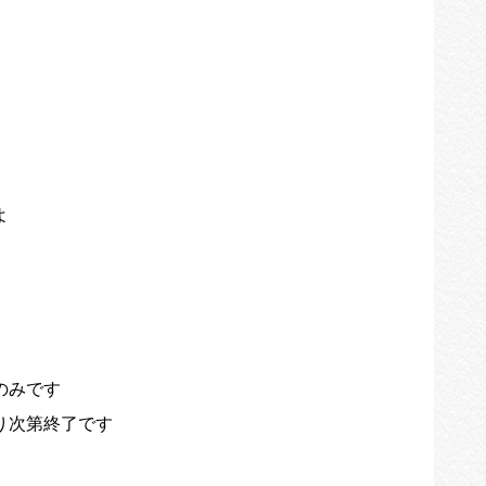
よ
のみです
り次第終了です