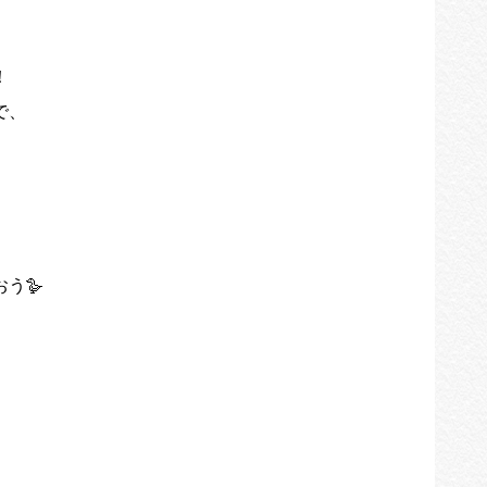
！
で、
う🪿