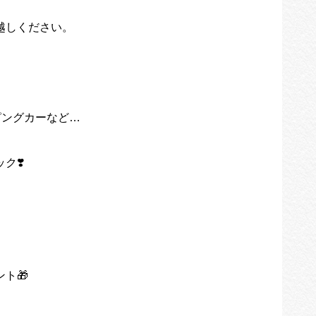
越しください。
ピングカーなど…
。
ク❣️
ト🎁