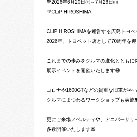
💚2026年6月20日㈯～7月26日㈰
💚CLiP HIROSHIMA
CLiP HIROSHIMAを運営する広島トヨ
2026年、トヨペット店として70周年を
これまでの歩みをクルマの進化とともに
展示イベントを開催いたします😄
コロナや1600GTなどの貴重な旧車がや
クルマにまつわるワークショップも実施❣
更にご来場ノベルティや、アニバーサリ
多数開催いたします😆